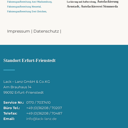
,
Fahrzeugaufbereitung Amt Wachsenburg,
Autolackierung
Lackierung und Aufbereitung
Fahrzeugaufbereitung Nessetal,
Arnstadt
,
Autolackiererei Sömmerda
Fahrzeugaufbereitung Drei Gleichen,
Impressum
|
Datenschutz
|
Standort Erfurt-Frienstedt
Lack – Lanz GmbH & Co.KG
Am Brauhaus 14
99092 Erfurt-Frienstedt
Service Nr.:
0170 / 7037410
Büro Tel.:
+49 (0)36208 / 70207
Telefax:
+49 (0)36208 / 70487
Email:
info@lack-lanz.de