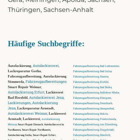
Thüringen
,
Sachsen-Anhalt
Häufige Suchbegriffe:
, Autolackiererei,
Autolackierung
Fahrzeugaufbereitung Bad Liebenstein,
,
Lackreparatur Gotha
Fahrzeugaufbereitung Bad Sulza,
,
Fahrzeugaufbereitung
Autolackierung
Fahrzeugaufbereitung Harztor,
, Fahrzeugaufbereitungen
Sömmerda
Fahrzeugaufbereitung Eisfeld,
,
Smart Repair Weimar
Fahrzeugaufbereitung Bad Berka,
Autolackierung Erfurt,
Lackiererei
Fahrzeugaufbereitung Roßleben-Wiehe,
, Autolackiererei Jena,
Bad Hersfeld
Fahrzeugaufbereitung Königsee,
Lackierungen, Autolackierung
Fahrzeugaufbereitung Dermbach,
Jena,
,
Lackreparatur Arnstadt
Fahrzeugaufbereitung Georgenthal,
Autolackiererei Weimar,
Lackiererei
Fahrzeugaufbereitung Nobitz,
,
,
Arnstadt
Lackiererei
Autolackierung
Fahrzeugaufbereitung Friedrichroda,
Weimar,
,
Fahrzeugaufbereitung Am Ettersberg,
Smart Repair Eisenach
Autolackiererei in
,
,
Fahrzeugaufbereitung Dingelstädt,
Nordhausen
Smart Repair Nordhausen
,
,
Fahrzeugaufbereitung Römhild,
Autolackierung Gotha
Smart Repair Erfurt