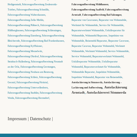
Heiligenstadt, Fahrzeugaufbereitung Zeulenroda-
Fahrzeugaufbereitung Mühlhausen
,
Triebes, Fahrzeugaufbereitung Schmölln,
Fahrzeugaufbereitung Saalfeld
,
Fahrzeugaufbereitung
Fahrzeugaufbereitung Waltershausen,
Arnstadt
,
Fahrzeugaufbereitung Bad Salzungen
,
Fahrzeugaufbereitung Zella-Mehlis,
Reparatur von Caravanen, Reparatur von Wohnmobile,
Fahrzeugaufbereitung Pößneck, Fahrzeugaufbereitung
Werkstatt für Wohnmobile, Service für Wohnmobile,
Hildburghausen, Fahrzeugaufbereitung Schleusingen,
Reparaturwerkstatt Wohnmobile, Unfallreparatur für
Fahrzeugaufbereitung Eisenberg, Fahrzeugaufbereitung
Wohnmobile, Wohnmobil Reparatur, Inspektion von
Bleicherode, Fahrzeugaufbereitung Bad Frankenhausen,
Wohnmobile, Reisemobil Reparatur, Reparatur Caravane,
Fahrzeugaufbereitung Kyffhäuser,
Reparatur Caravan, Reparatur Wohnmobil, Werkstatt
Fahrzeugaufbereitung Meuselwitz,
Wohnmobile, Werkstatt Wohnmobil, Service Wohnmobile,
Fahrzeugaufbereitung Ohrdruf, Fahrzeugaufbereitung
Service Wohnmobil, Reparaturwerkstatt Wohnmobil,
Steinbach-Hallenberg, Fahrzeugaufbereitung Neustadt
Unfallreparatur Wohnmobile, Unfallreparatur
an der Orla, Fahrzeugaufbereitung Gerstungen,
Wohnmobil, Reparaturwerkstatt für Wohnmobile,
Fahrzeugaufbereitung Neuhaus am Rennweg,
Wohnmobile Reparatur, Inspektion Wohnmobile,
Fahrzeugaufbereitung Schleiz, Fahrzeugaufbereitung
Inspektion Wohnmobil, Reparatur von Reisemobile,
Geratal, Fahrzeugaufbereitung Föritztal,
Autolackierung in Sömmerda
,
Autolackierung –
,
Autolackierung
Fahrzeugaufbereitung Unterwellenborn,
Lackierung und Aufbereitung
Arnstadt
,
Autolackiererei Sömmerda
Fahrzeugaufbereitung Stadtilm, Fahrzeugaufbereitung
Weida, Fahrzeugaufbereitung Hermsdorf,
Impressum
|
Datenschutz
|