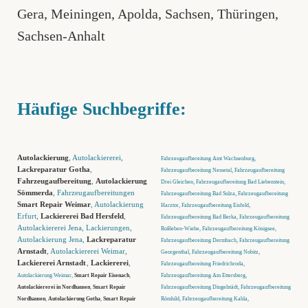
Gera
,
Meiningen
,
Apolda
,
Sachsen
,
Thüringen
,
Sachsen-Anhalt
Häufige Suchbegriffe:
Autolackierung
, Autolackiererei,
Fahrzeugaufbereitung Amt Wachsenburg,
Lackreparatur Gotha
,
Fahrzeugaufbereitung Nessetal, Fahrzeugaufbereitung
Fahrzeugaufbereitung
,
Autolackierung
Drei Gleichen, Fahrzeugaufbereitung Bad Liebenstein,
Sömmerda
, Fahrzeugaufbereitungen
Fahrzeugaufbereitung Bad Sulza, Fahrzeugaufbereitung
Smart Repair Weimar
, Autolackierung
Harztor, Fahrzeugaufbereitung Eisfeld,
Erfurt,
Lackiererei Bad Hersfeld
,
Fahrzeugaufbereitung Bad Berka, Fahrzeugaufbereitung
Autolackiererei Jena, Lackierungen,
Roßleben-Wiehe, Fahrzeugaufbereitung Königsee,
Autolackierung Jena,
Lackreparatur
Fahrzeugaufbereitung Dermbach, Fahrzeugaufbereitung
Arnstadt
, Autolackiererei Weimar,
Georgenthal, Fahrzeugaufbereitung Nobitz,
Lackiererei Arnstadt
,
Lackiererei
,
Fahrzeugaufbereitung Friedrichroda,
Autolackierung Weimar,
Smart Repair Eisenach
,
Fahrzeugaufbereitung Am Ettersberg,
Autolackiererei in Nordhausen
,
Smart Repair
Fahrzeugaufbereitung Dingelstädt, Fahrzeugaufbereitung
Nordhausen
,
Autolackierung Gotha
,
Smart Repair
Römhild, Fahrzeugaufbereitung Kahla,