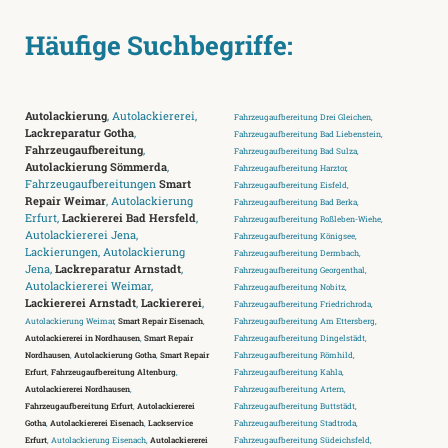
Häufige Suchbegriffe:
Autolackierung
, Autolackiererei,
Fahrzeugaufbereitung Drei Gleichen,
Lackreparatur Gotha
,
Fahrzeugaufbereitung Bad Liebenstein,
Fahrzeugaufbereitung
,
Fahrzeugaufbereitung Bad Sulza,
Autolackierung Sömmerda
,
Fahrzeugaufbereitung Harztor,
Fahrzeugaufbereitungen
Smart
Fahrzeugaufbereitung Eisfeld,
Repair Weimar
, Autolackierung
Fahrzeugaufbereitung Bad Berka,
Erfurt,
Lackiererei Bad Hersfeld
,
Fahrzeugaufbereitung Roßleben-Wiehe,
Autolackiererei Jena,
Fahrzeugaufbereitung Königsee,
Lackierungen, Autolackierung
Fahrzeugaufbereitung Dermbach,
Jena,
Lackreparatur Arnstadt
,
Fahrzeugaufbereitung Georgenthal,
Autolackiererei Weimar,
Fahrzeugaufbereitung Nobitz,
Lackiererei Arnstadt
,
Lackiererei
,
Fahrzeugaufbereitung Friedrichroda,
Autolackierung Weimar,
Smart Repair Eisenach
,
Fahrzeugaufbereitung Am Ettersberg,
Autolackiererei in Nordhausen
,
Smart Repair
Fahrzeugaufbereitung Dingelstädt,
Nordhausen
,
Autolackierung Gotha
,
Smart Repair
Fahrzeugaufbereitung Römhild,
Erfurt
,
Fahrzeugaufbereitung Altenburg
,
Fahrzeugaufbereitung Kahla,
Autolackiererei Nordhausen
,
Fahrzeugaufbereitung Artern,
Fahrzeugaufbereitung Erfurt
,
Autolackiererei
Fahrzeugaufbereitung Buttstädt,
Gotha
,
Autolackiererei Eisenach
,
Lackservice
Fahrzeugaufbereitung Stadtroda,
Erfurt
, Autolackierung Eisenach,
Autolackiererei
Fahrzeugaufbereitung Südeichsfeld,