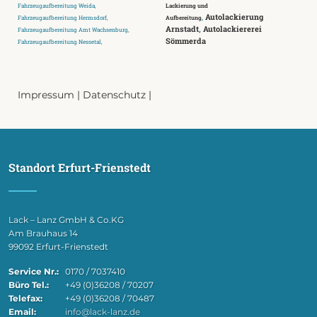
Fahrzeugaufbereitung Weida,
Lackierung und
,
Autolackierung
Fahrzeugaufbereitung Hermsdorf,
Aufbereitung
Arnstadt
,
Autolackiererei
Fahrzeugaufbereitung Amt Wachsenburg,
Sömmerda
Fahrzeugaufbereitung Nessetal,
Impressum
|
Datenschutz
|
Standort Erfurt-Frienstedt
Lack – Lanz GmbH & Co.KG
Am Brauhaus 14
99092 Erfurt-Frienstedt
Service Nr.:
0170 / 7037410
Büro Tel.:
+49 (0)36208 / 70207
Telefax:
+49 (0)36208 / 70487
Email:
info@lack-lanz.de