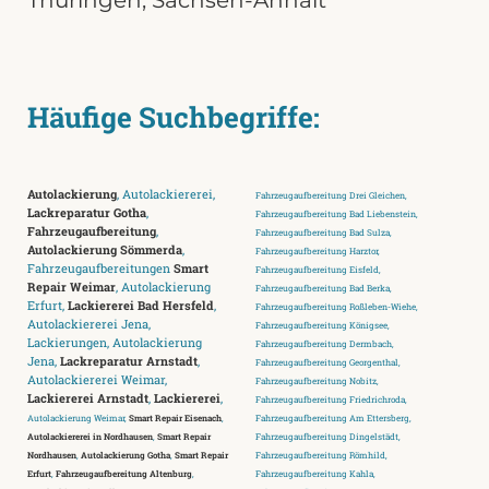
Thüringen
,
Sachsen-Anhalt
Häufige Suchbegriffe:
Autolackierung
, Autolackiererei,
Fahrzeugaufbereitung Drei Gleichen,
Lackreparatur Gotha
,
Fahrzeugaufbereitung Bad Liebenstein,
Fahrzeugaufbereitung
,
Fahrzeugaufbereitung Bad Sulza,
Autolackierung Sömmerda
,
Fahrzeugaufbereitung Harztor,
Fahrzeugaufbereitungen
Smart
Fahrzeugaufbereitung Eisfeld,
Repair Weimar
, Autolackierung
Fahrzeugaufbereitung Bad Berka,
Erfurt,
Lackiererei Bad Hersfeld
,
Fahrzeugaufbereitung Roßleben-Wiehe,
Autolackiererei Jena,
Fahrzeugaufbereitung Königsee,
Lackierungen, Autolackierung
Fahrzeugaufbereitung Dermbach,
Jena,
Lackreparatur Arnstadt
,
Fahrzeugaufbereitung Georgenthal,
Autolackiererei Weimar,
Fahrzeugaufbereitung Nobitz,
Lackiererei Arnstadt
,
Lackiererei
,
Fahrzeugaufbereitung Friedrichroda,
Autolackierung Weimar,
Smart Repair Eisenach
,
Fahrzeugaufbereitung Am Ettersberg,
Autolackiererei in Nordhausen
,
Smart Repair
Fahrzeugaufbereitung Dingelstädt,
Nordhausen
,
Autolackierung Gotha
,
Smart Repair
Fahrzeugaufbereitung Römhild,
Erfurt
,
Fahrzeugaufbereitung Altenburg
,
Fahrzeugaufbereitung Kahla,