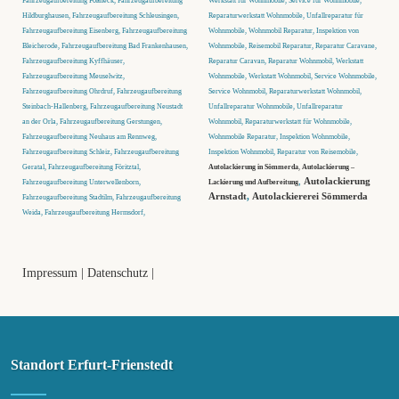
Hildburghausen, Fahrzeugaufbereitung Schleusingen,
Reparaturwerkstatt Wohnmobile, Unfallreparatur für
Fahrzeugaufbereitung Eisenberg, Fahrzeugaufbereitung
Wohnmobile, Wohnmobil Reparatur, Inspektion von
Bleicherode, Fahrzeugaufbereitung Bad Frankenhausen,
Wohnmobile, Reisemobil Reparatur, Reparatur Caravane,
Fahrzeugaufbereitung Kyffhäuser,
Reparatur Caravan, Reparatur Wohnmobil, Werkstatt
Fahrzeugaufbereitung Meuselwitz,
Wohnmobile, Werkstatt Wohnmobil, Service Wohnmobile,
Fahrzeugaufbereitung Ohrdruf, Fahrzeugaufbereitung
Service Wohnmobil, Reparaturwerkstatt Wohnmobil,
Steinbach-Hallenberg, Fahrzeugaufbereitung Neustadt
Unfallreparatur Wohnmobile, Unfallreparatur
an der Orla, Fahrzeugaufbereitung Gerstungen,
Wohnmobil, Reparaturwerkstatt für Wohnmobile,
Fahrzeugaufbereitung Neuhaus am Rennweg,
Wohnmobile Reparatur, Inspektion Wohnmobile,
Fahrzeugaufbereitung Schleiz, Fahrzeugaufbereitung
Inspektion Wohnmobil, Reparatur von Reisemobile,
Geratal, Fahrzeugaufbereitung Föritztal,
Autolackierung in Sömmerda
,
Autolackierung –
,
Autolackierung
Fahrzeugaufbereitung Unterwellenborn,
Lackierung und Aufbereitung
Arnstadt
,
Autolackiererei Sömmerda
Fahrzeugaufbereitung Stadtilm, Fahrzeugaufbereitung
Weida, Fahrzeugaufbereitung Hermsdorf,
Impressum
|
Datenschutz
|
Standort Erfurt-Frienstedt