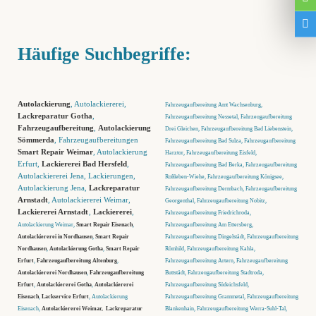
Häufige Suchbegriffe:
Autolackierung
, Autolackiererei,
Fahrzeugaufbereitung Amt Wachsenburg,
Lackreparatur Gotha
,
Fahrzeugaufbereitung Nessetal, Fahrzeugaufbereitung
Fahrzeugaufbereitung
,
Autolackierung
Drei Gleichen, Fahrzeugaufbereitung Bad Liebenstein,
Sömmerda
, Fahrzeugaufbereitungen
Fahrzeugaufbereitung Bad Sulza, Fahrzeugaufbereitung
Smart Repair Weimar
, Autolackierung
Harztor, Fahrzeugaufbereitung Eisfeld,
Erfurt,
Lackiererei Bad Hersfeld
,
Fahrzeugaufbereitung Bad Berka, Fahrzeugaufbereitung
Autolackiererei Jena, Lackierungen,
Roßleben-Wiehe, Fahrzeugaufbereitung Königsee,
Autolackierung Jena,
Lackreparatur
Fahrzeugaufbereitung Dermbach, Fahrzeugaufbereitung
Arnstadt
, Autolackiererei Weimar,
Georgenthal, Fahrzeugaufbereitung Nobitz,
Lackiererei Arnstadt
,
Lackiererei
,
Fahrzeugaufbereitung Friedrichroda,
Autolackierung Weimar,
Smart Repair Eisenach
,
Fahrzeugaufbereitung Am Ettersberg,
Autolackiererei in Nordhausen
,
Smart Repair
Fahrzeugaufbereitung Dingelstädt, Fahrzeugaufbereitung
Nordhausen
,
Autolackierung Gotha
,
Smart Repair
Römhild, Fahrzeugaufbereitung Kahla,
Erfurt
,
Fahrzeugaufbereitung Altenburg
,
Fahrzeugaufbereitung Artern, Fahrzeugaufbereitung
Autolackiererei Nordhausen
,
Fahrzeugaufbereitung
Buttstädt, Fahrzeugaufbereitung Stadtroda,
Erfurt
,
Autolackiererei Gotha
,
Autolackiererei
Fahrzeugaufbereitung Südeichsfeld,
Eisenach
,
Lackservice Erfurt
, Autolackierung
Fahrzeugaufbereitung Grammetal, Fahrzeugaufbereitung
Eisenach,
Autolackiererei Weimar,
Lackreparatur
Blankenhain, Fahrzeugaufbereitung Werra-Suhl-Tal,