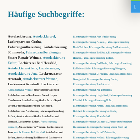
Häufige Suchbegriffe:
Autolackierung
, Autolackiererei,
Fahrzeugaufbereitung Amt Wachsenburg,
Lackreparatur Gotha
,
Fahrzeugaufbereitung Nessetal, Fahrzeugaufbereitung
Fahrzeugaufbereitung
,
Autolackierung
Drei Gleichen, Fahrzeugaufbereitung Bad Liebenstein,
Sömmerda
, Fahrzeugaufbereitungen
Fahrzeugaufbereitung Bad Sulza, Fahrzeugaufbereitung
Smart Repair Weimar
, Autolackierung
Harztor, Fahrzeugaufbereitung Eisfeld,
Erfurt,
Lackiererei Bad Hersfeld
,
Fahrzeugaufbereitung Bad Berka, Fahrzeugaufbereitung
Autolackiererei Jena, Lackierungen,
Roßleben-Wiehe, Fahrzeugaufbereitung Königsee,
Autolackierung Jena,
Lackreparatur
Fahrzeugaufbereitung Dermbach, Fahrzeugaufbereitung
Arnstadt
, Autolackiererei Weimar,
Georgenthal, Fahrzeugaufbereitung Nobitz,
Lackiererei Arnstadt
,
Lackiererei
,
Fahrzeugaufbereitung Friedrichroda,
Autolackierung Weimar,
Smart Repair Eisenach
,
Fahrzeugaufbereitung Am Ettersberg,
Autolackiererei in Nordhausen
,
Smart Repair
Fahrzeugaufbereitung Dingelstädt, Fahrzeugaufbereitung
Nordhausen
,
Autolackierung Gotha
,
Smart Repair
Römhild, Fahrzeugaufbereitung Kahla,
Erfurt
,
Fahrzeugaufbereitung Altenburg
,
Fahrzeugaufbereitung Artern, Fahrzeugaufbereitung
Autolackiererei Nordhausen
,
Fahrzeugaufbereitung
Buttstädt, Fahrzeugaufbereitung Stadtroda,
Erfurt
,
Autolackiererei Gotha
,
Autolackiererei
Fahrzeugaufbereitung Südeichsfeld,
Eisenach
,
Lackservice Erfurt
, Autolackierung
Fahrzeugaufbereitung Grammetal, Fahrzeugaufbereitung
Eisenach,
Autolackiererei Weimar,
Lackreparatur
Blankenhain, Fahrzeugaufbereitung Werra-Suhl-Tal,
Jena
, Autolackiererei Bad Hersfeld,
Autolackiererei
Fahrzeugaufbereitung Ilmtal-Weinstraße,
Erfurt
,
Autolackierung Bad Hersfeld
,
Lackservice
Fahrzeugaufbereitung Kölleda, Fahrzeugaufbereitung