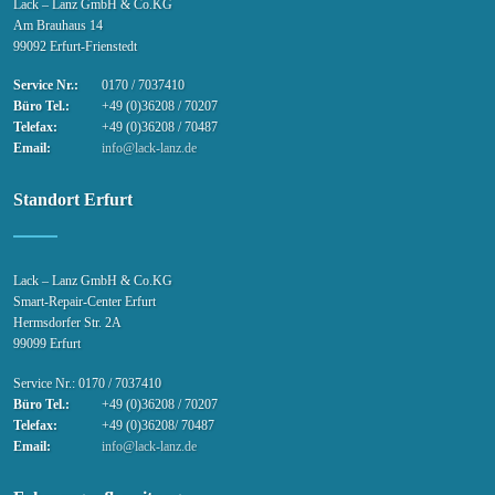
Lack – Lanz GmbH & Co.KG
Am Brauhaus 14
99092 Erfurt-Frienstedt
Service Nr.:
0170 / 7037410
Büro Tel.:
+49 (0)36208 / 70207
Telefax:
+49 (0)36208 / 70487
Email:
info@lack-lanz.de
Standort Erfurt
Lack – Lanz GmbH & Co.KG
Smart-Repair-Center Erfurt
Hermsdorfer Str. 2A
99099 Erfurt
Service Nr.: 0170 / 7037410
Büro Tel.:
+49 (0)36208 / 70207
Telefax:
+49 (0)36208/ 70487
Email:
info@lack-lanz.de