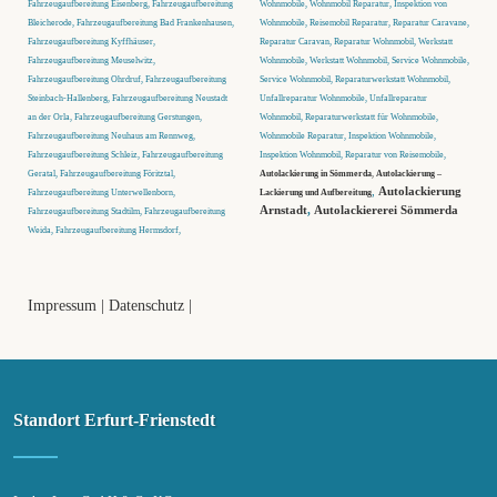
Fahrzeugaufbereitung Eisenberg, Fahrzeugaufbereitung
Wohnmobile, Wohnmobil Reparatur, Inspektion von
Bleicherode, Fahrzeugaufbereitung Bad Frankenhausen,
Wohnmobile, Reisemobil Reparatur, Reparatur Caravane,
Fahrzeugaufbereitung Kyffhäuser,
Reparatur Caravan, Reparatur Wohnmobil, Werkstatt
Fahrzeugaufbereitung Meuselwitz,
Wohnmobile, Werkstatt Wohnmobil, Service Wohnmobile,
Fahrzeugaufbereitung Ohrdruf, Fahrzeugaufbereitung
Service Wohnmobil, Reparaturwerkstatt Wohnmobil,
Steinbach-Hallenberg, Fahrzeugaufbereitung Neustadt
Unfallreparatur Wohnmobile, Unfallreparatur
an der Orla, Fahrzeugaufbereitung Gerstungen,
Wohnmobil, Reparaturwerkstatt für Wohnmobile,
Fahrzeugaufbereitung Neuhaus am Rennweg,
Wohnmobile Reparatur, Inspektion Wohnmobile,
Fahrzeugaufbereitung Schleiz, Fahrzeugaufbereitung
Inspektion Wohnmobil, Reparatur von Reisemobile,
Geratal, Fahrzeugaufbereitung Föritztal,
Autolackierung in Sömmerda
,
Autolackierung –
,
Autolackierung
Fahrzeugaufbereitung Unterwellenborn,
Lackierung und Aufbereitung
Arnstadt
,
Autolackiererei Sömmerda
Fahrzeugaufbereitung Stadtilm, Fahrzeugaufbereitung
Weida, Fahrzeugaufbereitung Hermsdorf,
Impressum
|
Datenschutz
|
Standort Erfurt-Frienstedt