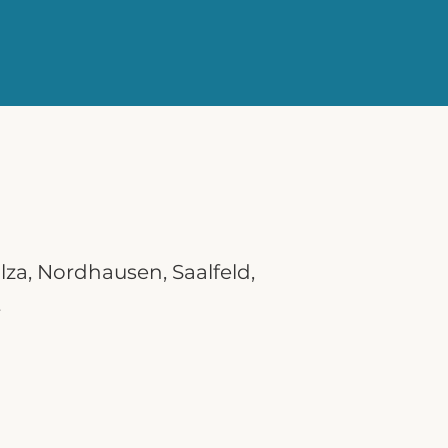
lza,
Nordhausen
,
Saalfeld
,
t