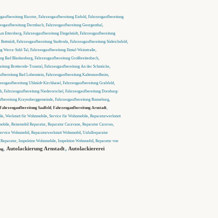
gaufbereitung Harztor, Fahrzeugaufbereitung Eisfeld, Fahrzeugaufbereitung
eugaufbereitung Dermbach, Fahrzeugaufbereitung Georgenthal,
m Ettersberg, Fahrzeugaufbereitung Dingelstädt, Fahrzeugaufbereitung
Buttstädt, Fahrzeugaufbereitung Stadtroda, Fahrzeugaufbereitung Südeichsfeld,
g Werra-Suhl-Tal, Fahrzeugaufbereitung Ilmtal-Weinstraße,
ung Bad Blankenburg, Fahrzeugaufbereitung Großbreitenbach,
eitung Brotterode-Trusetal, Fahrzeugaufbereitung An der Schmücke,
aufbereitung Bad Lobenstein, Fahrzeugaufbereitung Kaltennordheim,
zeugaufbereitung Uhlstädt-Kirchhasel, Fahrzeugaufbereitung Grabfeld,
ch, Fahrzeugaufbereitung Niederorschel, Fahrzeugaufbereitung Dornburg-
ufbereitung Krayenberggemeinde, Fahrzeugaufbereitung Ronneburg,
Fahrzeugaufbereitung Saalfeld
,
Fahrzeugaufbereitung Arnstadt
,
e, Werkstatt für Wohnmobile, Service für Wohnmobile, Reparaturwerkstatt
obile, Reisemobil Reparatur, Reparatur Caravane, Reparatur Caravan,
ervice Wohnmobil, Reparaturwerkstatt Wohnmobil, Unfallreparatur
Reparatur, Inspektion Wohnmobile, Inspektion Wohnmobil, Reparatur von
,
Autolackierung Arnstadt
,
Autolackiererei
ng