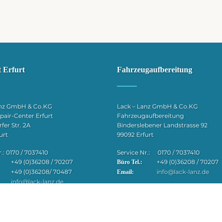
 Erfurt
Fahrzeugaufbereitung
anz GmbH & Co.KG
Lack – Lanz GmbH & Co.KG
air-Center Erfurt
Fahrzeugaufbereitung
er Str. 2A
Binderslebener Landstrasse 92
urt
99092 Erfurt
.: 0170 / 7037410
Service Nr.: 0170 / 7037410
+49 (0)36208 / 70207
+49 (0)36208 / 70207
Büro Tel.:
+49 (0)36208/ 70487
info@lack-lanz.de
Email:
info@lack-lanz.de