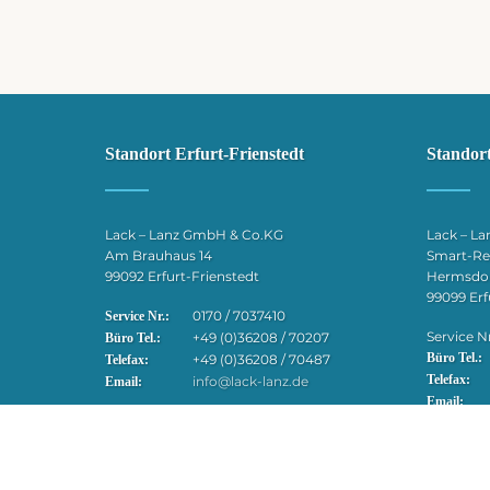
Standort Erfurt-Frienstedt
Standort
Lack – Lanz GmbH & Co.KG
Lack – L
Am Brauhaus 14
Smart-Rep
99092 Erfurt-Frienstedt
Hermsdorf
99099 Erf
0170 / 7037410
Service Nr.:
Service Nr
+49 (0)36208 / 70207
Büro Tel.:
Büro Tel.:
+49 (0)36208 / 70487
Telefax:
Telefax:
info@lack-lanz.de
Email:
Email: