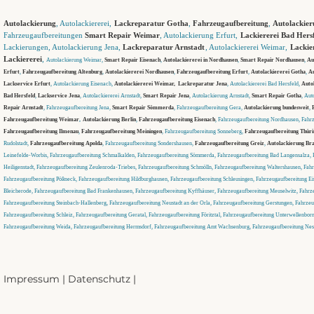
Autolackierung
, Autolackiererei,
Lackreparatur Gotha
,
Fahrzeugaufbereitung
,
Autolackie
Fahrzeugaufbereitungen
Smart Repair Weimar
, Autolackierung Erfurt,
Lackiererei Bad Hers
Lackierungen, Autolackierung Jena,
Lackreparatur Arnstadt
, Autolackiererei Weimar,
Lackie
Lackiererei
,
Autolackierung Weimar,
Smart Repair Eisenach
,
Autolackiererei in Nordhausen
,
Smart Repair Nordhausen
,
Au
Erfurt
,
Fahrzeugaufbereitung Altenburg
,
Autolackiererei Nordhausen
,
Fahrzeugaufbereitung Erfurt
,
Autolackiererei Gotha
,
Au
Lackservice Erfurt
, Autolackierung Eisenach,
Autolackiererei Weimar,
Lackreparatur Jena
, Autolackiererei Bad Hersfeld,
Auto
Bad Hersfeld
,
Lackservice Jena
, Autolackiererei Arnstadt,
Smart Repair Jena
, Autolackierung Arnstadt,
Smart Repair Gotha
, Aut
Repair Arnstadt
, Fahrzeugaufbereitung Jena,
Smart Repair Sömmerda
, Fahrzeugaufbereitung Gera,
Autolackierung bundesweit
,
Fahrzeugaufbereitung Weimar
,
Autolackierung Berlin
,
Fahrzeugaufbereitung Eisenach
, Fahrzeugaufbereitung Nordhausen, Fahrz
Fahrzeugaufbereitung Ilmenau
,
Fahrzeugaufbereitung Meiningen
, Fahrzeugaufbereitung Sonneberg,
Fahrzeugaufbereitung Thüri
Rudolstadt,
Fahrzeugaufbereitung Apolda
, Fahrzeugaufbereitung Sondershausen,
Fahrzeugaufbereitung Greiz
,
Autolackierung Br
Leinefelde-Worbis, Fahrzeugaufbereitung Schmalkalden, Fahrzeugaufbereitung Sömmerda, Fahrzeugaufbereitung Bad Langensalza, 
Heiligenstadt, Fahrzeugaufbereitung Zeulenroda-Triebes, Fahrzeugaufbereitung Schmölln, Fahrzeugaufbereitung Waltershausen, Fahr
Fahrzeugaufbereitung Pößneck, Fahrzeugaufbereitung Hildburghausen, Fahrzeugaufbereitung Schleusingen, Fahrzeugaufbereitung Ei
Bleicherode, Fahrzeugaufbereitung Bad Frankenhausen, Fahrzeugaufbereitung Kyffhäuser, Fahrzeugaufbereitung Meuselwitz, Fahrz
Fahrzeugaufbereitung Steinbach-Hallenberg, Fahrzeugaufbereitung Neustadt an der Orla, Fahrzeugaufbereitung Gerstungen, Fahrz
Fahrzeugaufbereitung Schleiz, Fahrzeugaufbereitung Geratal, Fahrzeugaufbereitung Föritztal, Fahrzeugaufbereitung Unterwellenborn
Fahrzeugaufbereitung Weida, Fahrzeugaufbereitung Hermsdorf, Fahrzeugaufbereitung Amt Wachsenburg, Fahrzeugaufbereitung Ness
Impressum
|
Datenschutz
|