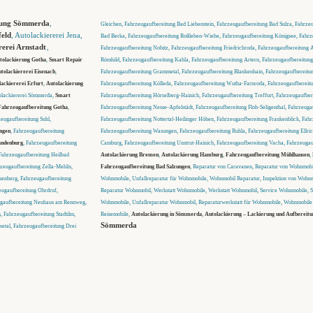
rung Sömmerda
,
Gleichen, Fahrzeugaufbereitung Bad Liebenstein, Fahrzeugaufbereitung Bad Sulza, Fahrzeu
feld
, Autolackiererei Jena,
Bad Berka, Fahrzeugaufbereitung Roßleben-Wiehe, Fahrzeugaufbereitung Königsee, Fahrz
rerei Arnstadt
,
Fahrzeugaufbereitung Nobitz, Fahrzeugaufbereitung Friedrichroda, Fahrzeugaufbereitung A
tolackierung Gotha
,
Smart Repair
Römhild, Fahrzeugaufbereitung Kahla, Fahrzeugaufbereitung Artern, Fahrzeugaufbereitung 
tolackiererei Eisenach
,
Fahrzeugaufbereitung Grammetal, Fahrzeugaufbereitung Blankenhain, Fahrzeugaufbereitun
lackiererei Erfurt
,
Autolackierung
Fahrzeugaufbereitung Kölleda, Fahrzeugaufbereitung Wutha-Farnroda, Fahrzeugaufbereit
olackiererei Sömmerda,
Smart
Fahrzeugaufbereitung Hörselberg-Hainich, Fahrzeugaufbereitung Treffurt, Fahrzeugaufber
Fahrzeugaufbereitung Gotha
,
Fahrzeugaufbereitung Nesse-Apfelstädt, Fahrzeugaufbereitung Floh-Seligenthal, Fahrzeug
eugaufbereitung Suhl,
Fahrzeugaufbereitung Nottertal-Heilinger Höhen, Fahrzeugaufbereitung Frankenblick, Fahr
ngen
, Fahrzeugaufbereitung
Fahrzeugaufbereitung Wasungen, Fahrzeugaufbereitung Ruhla, Fahrzeugaufbereitung Ellri
andenburg
, Fahrzeugaufbereitung
Camburg, Fahrzeugaufbereitung Unstrut-Hainich, Fahrzeugaufbereitung Vacha, Fahrzeuga
Fahrzeugaufbereitung Heilbad
Autolackierung Bremen
,
Autolackierung Hamburg
,
Fahrzeugaufbereitung Mühlhausen
,
zeugaufbereitung Zella-Mehlis,
Fahrzeugaufbereitung Bad Salzungen
, Reparatur von Caravanen, Reparatur von Wohnmobil
senberg, Fahrzeugaufbereitung
Wohnmobile, Unfallreparatur für Wohnmobile, Wohnmobil Reparatur, Inspektion von Wohnm
eugaufbereitung Ohrdruf,
Reparatur Wohnmobil, Werkstatt Wohnmobile, Werkstatt Wohnmobil, Service Wohnmobile, S
eugaufbereitung Neuhaus am Rennweg,
Wohnmobile, Unfallreparatur Wohnmobil, Reparaturwerkstatt für Wohnmobile, Wohnmobile 
, Fahrzeugaufbereitung Stadtilm,
Reisemobile,
Autolackierung in Sömmerda
,
Autolackierung – Lackierung und Aufbereitu
Sömmerda
etal, Fahrzeugaufbereitung Drei