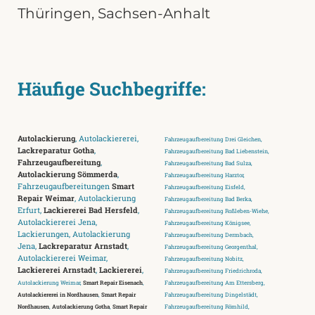
Thüringen
,
Sachsen-Anhalt
Häufige Suchbegriffe:
Autolackierung
, Autolackiererei,
Fahrzeugaufbereitung Drei Gleichen,
Lackreparatur Gotha
,
Fahrzeugaufbereitung Bad Liebenstein,
Fahrzeugaufbereitung
,
Fahrzeugaufbereitung Bad Sulza,
Autolackierung Sömmerda
,
Fahrzeugaufbereitung Harztor,
Fahrzeugaufbereitungen
Smart
Fahrzeugaufbereitung Eisfeld,
Repair Weimar
, Autolackierung
Fahrzeugaufbereitung Bad Berka,
Erfurt,
Lackiererei Bad Hersfeld
,
Fahrzeugaufbereitung Roßleben-Wiehe,
Autolackiererei Jena,
Fahrzeugaufbereitung Königsee,
Lackierungen, Autolackierung
Fahrzeugaufbereitung Dermbach,
Jena,
Lackreparatur Arnstadt
,
Fahrzeugaufbereitung Georgenthal,
Autolackiererei Weimar,
Fahrzeugaufbereitung Nobitz,
Lackiererei Arnstadt
,
Lackiererei
,
Fahrzeugaufbereitung Friedrichroda,
Autolackierung Weimar,
Smart Repair Eisenach
,
Fahrzeugaufbereitung Am Ettersberg,
Autolackiererei in Nordhausen
,
Smart Repair
Fahrzeugaufbereitung Dingelstädt,
Nordhausen
,
Autolackierung Gotha
,
Smart Repair
Fahrzeugaufbereitung Römhild,