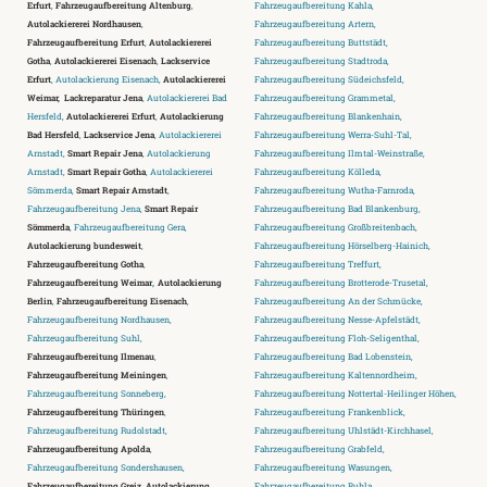
Erfurt
,
Fahrzeugaufbereitung Altenburg
,
Fahrzeugaufbereitung Kahla,
Autolackiererei Nordhausen
,
Fahrzeugaufbereitung Artern,
Fahrzeugaufbereitung Erfurt
,
Autolackiererei
Fahrzeugaufbereitung Buttstädt,
Gotha
,
Autolackiererei Eisenach
,
Lackservice
Fahrzeugaufbereitung Stadtroda,
Erfurt
, Autolackierung Eisenach,
Autolackiererei
Fahrzeugaufbereitung Südeichsfeld,
Weimar,
Lackreparatur Jena
, Autolackiererei Bad
Fahrzeugaufbereitung Grammetal,
Hersfeld,
Autolackiererei Erfurt
,
Autolackierung
Fahrzeugaufbereitung Blankenhain,
Bad Hersfeld
,
Lackservice Jena
, Autolackiererei
Fahrzeugaufbereitung Werra-Suhl-Tal,
Arnstadt,
Smart Repair Jena
, Autolackierung
Fahrzeugaufbereitung Ilmtal-Weinstraße,
Arnstadt,
Smart Repair Gotha
, Autolackiererei
Fahrzeugaufbereitung Kölleda,
Sömmerda,
Smart Repair Arnstadt
,
Fahrzeugaufbereitung Wutha-Farnroda,
Fahrzeugaufbereitung Jena,
Smart Repair
Fahrzeugaufbereitung Bad Blankenburg,
Sömmerda
, Fahrzeugaufbereitung Gera,
Fahrzeugaufbereitung Großbreitenbach,
Autolackierung bundesweit
,
Fahrzeugaufbereitung Hörselberg-Hainich,
Fahrzeugaufbereitung Gotha
,
Fahrzeugaufbereitung Treffurt,
Fahrzeugaufbereitung Weimar
,
Autolackierung
Fahrzeugaufbereitung Brotterode-Trusetal,
Berlin
,
Fahrzeugaufbereitung Eisenach
,
Fahrzeugaufbereitung An der Schmücke,
Fahrzeugaufbereitung Nordhausen,
Fahrzeugaufbereitung Nesse-Apfelstädt,
Fahrzeugaufbereitung Suhl,
Fahrzeugaufbereitung Floh-Seligenthal,
Fahrzeugaufbereitung Ilmenau
,
Fahrzeugaufbereitung Bad Lobenstein,
Fahrzeugaufbereitung Meiningen
,
Fahrzeugaufbereitung Kaltennordheim,
Fahrzeugaufbereitung Sonneberg,
Fahrzeugaufbereitung Nottertal-Heilinger Höhen,
Fahrzeugaufbereitung Thüringen
,
Fahrzeugaufbereitung Frankenblick,
Fahrzeugaufbereitung Rudolstadt,
Fahrzeugaufbereitung Uhlstädt-Kirchhasel,
Fahrzeugaufbereitung Apolda
,
Fahrzeugaufbereitung Grabfeld,
Fahrzeugaufbereitung Sondershausen,
Fahrzeugaufbereitung Wasungen,
Fahrzeugaufbereitung Greiz
,
Autolackierung
Fahrzeugaufbereitung Ruhla,