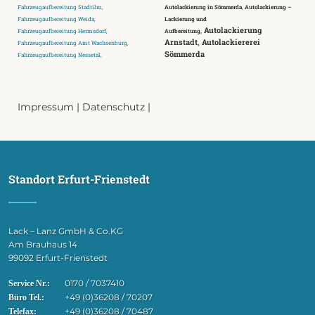
Fahrzeugaufbereitung Stadtilm,
Autolackierung in Sömmerda
,
Autolackierung –
Fahrzeugaufbereitung Weida,
Lackierung und
,
Autolackierung
Fahrzeugaufbereitung Hermsdorf,
Aufbereitung
Arnstadt
,
Autolackiererei
Fahrzeugaufbereitung Amt Wachsenburg,
Sömmerda
Fahrzeugaufbereitung Nessetal,
Impressum
|
Datenschutz
|
Standort Erfurt-Frienstedt
Lack – Lanz GmbH & Co.KG
Am Brauhaus 14
99092 Erfurt-Frienstedt
0170 / 7037410
Service Nr.:
+49 (0)36208 / 70207
Büro Tel.:
+49 (0)36208 / 70487
Telefax: