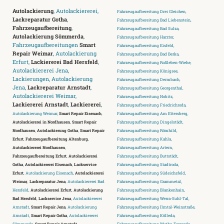
Autolackierung
, Autolackiererei,
Fahrzeugaufbereitung Drei Gleichen,
Lackreparatur Gotha
,
Fahrzeugaufbereitung Bad Liebenstein,
Fahrzeugaufbereitung
,
Fahrzeugaufbereitung Bad Sulza,
Autolackierung Sömmerda
,
Fahrzeugaufbereitung Harztor,
Fahrzeugaufbereitungen
Smart
Fahrzeugaufbereitung Eisfeld,
Repair Weimar
, Autolackierung
Fahrzeugaufbereitung Bad Berka,
Erfurt,
Lackiererei Bad Hersfeld
,
Fahrzeugaufbereitung Roßleben-Wiehe,
Autolackiererei Jena,
Fahrzeugaufbereitung Königsee,
Lackierungen, Autolackierung
Fahrzeugaufbereitung Dermbach,
Jena,
Lackreparatur Arnstadt
,
Fahrzeugaufbereitung Georgenthal,
Autolackiererei Weimar,
Fahrzeugaufbereitung Nobitz,
Lackiererei Arnstadt
,
Lackiererei
,
Fahrzeugaufbereitung Friedrichroda,
Autolackierung Weimar,
Smart Repair Eisenach
,
Fahrzeugaufbereitung Am Ettersberg,
Autolackiererei in Nordhausen
,
Smart Repair
Fahrzeugaufbereitung Dingelstädt,
Nordhausen
,
Autolackierung Gotha
,
Smart Repair
Fahrzeugaufbereitung Römhild,
Erfurt
,
Fahrzeugaufbereitung Altenburg
,
Fahrzeugaufbereitung Kahla,
Autolackiererei Nordhausen
,
Fahrzeugaufbereitung Artern,
Fahrzeugaufbereitung Erfurt
,
Autolackiererei
Fahrzeugaufbereitung Buttstädt,
Gotha
,
Autolackiererei Eisenach
,
Lackservice
Fahrzeugaufbereitung Stadtroda,
Erfurt
, Autolackierung Eisenach,
Autolackiererei
Fahrzeugaufbereitung Südeichsfeld,
Weimar,
Lackreparatur Jena
, Autolackiererei Bad
Fahrzeugaufbereitung Grammetal,
Hersfeld,
Autolackiererei Erfurt
,
Autolackierung
Fahrzeugaufbereitung Blankenhain,
Bad Hersfeld
,
Lackservice Jena
, Autolackiererei
Fahrzeugaufbereitung Werra-Suhl-Tal,
Arnstadt,
Smart Repair Jena
, Autolackierung
Fahrzeugaufbereitung Ilmtal-Weinstraße,
Arnstadt,
Smart Repair Gotha
, Autolackiererei
Fahrzeugaufbereitung Kölleda,
Sömmerda,
Smart Repair Arnstadt
,
Fahrzeugaufbereitung Wutha-Farnroda,