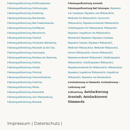
Fahrzeugaufbereitung Hildburghausen,
Fahrzeugaufbereitung Arnstadt
,
Fahrzeugaufbereitung Schleusingen,
Fahrzeugaufbereitung Bad Salzungen
, Reparatur
Fahrzeugaufbereitung Eisenberg,
von Caravanen, Reparatur von Wohnmobile,
Fahrzeugaufbereitung Bleicherode,
Werkstatt für Wohnmobile, Service für
Fahrzeugaufbereitung Bad Frankenhausen,
Wohnmobile, Reparaturwerkstatt Wohnmobile,
Fahrzeugaufbereitung Kyffhäuser,
Unfallreparatur für Wohnmobile, Wohnmobil
Fahrzeugaufbereitung Meuselwitz,
Reparatur, Inspektion von Wohnmobile,
Fahrzeugaufbereitung Ohrdruf,
Reisemobil Reparatur, Reparatur Caravane,
Fahrzeugaufbereitung Steinbach-Hallenberg,
Reparatur Caravan, Reparatur Wohnmobil,
Fahrzeugaufbereitung Neustadt an der Orla,
Werkstatt Wohnmobile, Werkstatt Wohnmobil,
Fahrzeugaufbereitung Gerstungen,
Service Wohnmobile, Service Wohnmobil,
Fahrzeugaufbereitung Neuhaus am Rennweg,
Reparaturwerkstatt Wohnmobil, Unfallreparatur
Fahrzeugaufbereitung Schleiz,
Wohnmobile, Unfallreparatur Wohnmobil,
Fahrzeugaufbereitung Geratal,
Reparaturwerkstatt für Wohnmobile, Wohnmobile
Fahrzeugaufbereitung Föritztal,
Reparatur, Inspektion Wohnmobile, Inspektion
Fahrzeugaufbereitung Unterwellenborn,
Wohnmobil, Reparatur von Reisemobile,
Fahrzeugaufbereitung Stadtilm,
Autolackierung in Sömmerda
,
Autolackierung –
Fahrzeugaufbereitung Weida,
Lackierung und
,
Autolackierung
Fahrzeugaufbereitung Hermsdorf,
Aufbereitung
Arnstadt
,
Autolackiererei
Fahrzeugaufbereitung Amt Wachsenburg,
Sömmerda
Fahrzeugaufbereitung Nessetal,
Impressum
|
Datenschutz
|