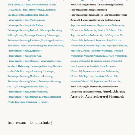
Bad Langensalza, Fahrzeugaufbereitung Heilbad
Autolackierung Bremen
,
Autolackierung Hamburg
,
Heiligenstadt, Fahrzeugaufbereitung Zeulenroda-
Fahrzeugaufbereitung Mühlhausen
,
Triebes, Fahrzeugaufbereitung Schmölln,
Fahrzeugaufbereitung Saalfeld
,
Fahrzeugaufbereitung
Fahrzeugaufbereitung Waltershausen,
Arnstadt
,
Fahrzeugaufbereitung Bad Salzungen
,
Fahrzeugaufbereitung Zella-Mehlis,
Reparatur von Caravanen, Reparatur von Wohnmobile,
Fahrzeugaufbereitung Pößneck, Fahrzeugaufbereitung
Werkstatt für Wohnmobile, Service für Wohnmobile,
Hildburghausen, Fahrzeugaufbereitung Schleusingen,
Reparaturwerkstatt Wohnmobile, Unfallreparatur für
Fahrzeugaufbereitung Eisenberg, Fahrzeugaufbereitung
Wohnmobile, Wohnmobil Reparatur, Inspektion von
Bleicherode, Fahrzeugaufbereitung Bad Frankenhausen,
Wohnmobile, Reisemobil Reparatur, Reparatur Caravane,
Fahrzeugaufbereitung Kyffhäuser,
Reparatur Caravan, Reparatur Wohnmobil, Werkstatt
Fahrzeugaufbereitung Meuselwitz,
Wohnmobile, Werkstatt Wohnmobil, Service Wohnmobile,
Fahrzeugaufbereitung Ohrdruf, Fahrzeugaufbereitung
Service Wohnmobil, Reparaturwerkstatt Wohnmobil,
Steinbach-Hallenberg, Fahrzeugaufbereitung Neustadt
Unfallreparatur Wohnmobile, Unfallreparatur
an der Orla, Fahrzeugaufbereitung Gerstungen,
Wohnmobil, Reparaturwerkstatt für Wohnmobile,
Fahrzeugaufbereitung Neuhaus am Rennweg,
Wohnmobile Reparatur, Inspektion Wohnmobile,
Fahrzeugaufbereitung Schleiz, Fahrzeugaufbereitung
Inspektion Wohnmobil, Reparatur von Reisemobile,
Geratal, Fahrzeugaufbereitung Föritztal,
Autolackierung in Sömmerda
,
Autolackierung –
,
Autolackierung
Fahrzeugaufbereitung Unterwellenborn,
Lackierung und Aufbereitung
Arnstadt
,
Autolackiererei Sömmerda
Fahrzeugaufbereitung Stadtilm, Fahrzeugaufbereitung
Weida, Fahrzeugaufbereitung Hermsdorf,
Impressum
|
Datenschutz
|