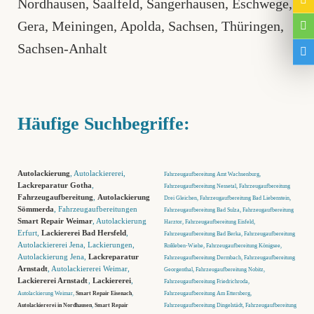
Nordhausen
,
Saalfeld
,
Sangerhausen
,
Eschwege
,
Gera
,
Meiningen
,
Apolda
,
Sachsen
,
Thüringen
,
Sachsen-Anhalt
Häufige Suchbegriffe:
Autolackierung
, Autolackiererei,
Fahrzeugaufbereitung Amt Wachsenburg,
Lackreparatur Gotha
,
Fahrzeugaufbereitung Nessetal, Fahrzeugaufbereitung
Fahrzeugaufbereitung
,
Autolackierung
Drei Gleichen, Fahrzeugaufbereitung Bad Liebenstein,
Sömmerda
, Fahrzeugaufbereitungen
Fahrzeugaufbereitung Bad Sulza, Fahrzeugaufbereitung
Smart Repair Weimar
, Autolackierung
Harztor, Fahrzeugaufbereitung Eisfeld,
Erfurt,
Lackiererei Bad Hersfeld
,
Fahrzeugaufbereitung Bad Berka, Fahrzeugaufbereitung
Autolackiererei Jena, Lackierungen,
Roßleben-Wiehe, Fahrzeugaufbereitung Königsee,
Autolackierung Jena,
Lackreparatur
Fahrzeugaufbereitung Dermbach, Fahrzeugaufbereitung
Arnstadt
, Autolackiererei Weimar,
Georgenthal, Fahrzeugaufbereitung Nobitz,
Lackiererei Arnstadt
,
Lackiererei
,
Fahrzeugaufbereitung Friedrichroda,
Autolackierung Weimar,
Smart Repair Eisenach
,
Fahrzeugaufbereitung Am Ettersberg,
Autolackiererei in Nordhausen
,
Smart Repair
Fahrzeugaufbereitung Dingelstädt, Fahrzeugaufbereitung