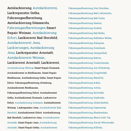
Autolackierung
, Autolackiererei,
Fahrzeugaufbereitung Drei Gleichen,
Lackreparatur Gotha
,
Fahrzeugaufbereitung Bad Liebenstein,
Fahrzeugaufbereitung
,
Fahrzeugaufbereitung Bad Sulza,
Autolackierung Sömmerda
,
Fahrzeugaufbereitung Harztor,
Fahrzeugaufbereitungen
Smart
Fahrzeugaufbereitung Eisfeld,
Repair Weimar
, Autolackierung
Fahrzeugaufbereitung Bad Berka,
Erfurt,
Lackiererei Bad Hersfeld
,
Fahrzeugaufbereitung Roßleben-Wiehe,
Autolackiererei Jena,
Fahrzeugaufbereitung Königsee,
Lackierungen, Autolackierung
Fahrzeugaufbereitung Dermbach,
Jena,
Lackreparatur Arnstadt
,
Fahrzeugaufbereitung Georgenthal,
Autolackiererei Weimar,
Fahrzeugaufbereitung Nobitz,
Lackiererei Arnstadt
,
Lackiererei
,
Fahrzeugaufbereitung Friedrichroda,
Autolackierung Weimar,
Smart Repair Eisenach
,
Fahrzeugaufbereitung Am Ettersberg,
Autolackiererei in Nordhausen
,
Smart Repair
Fahrzeugaufbereitung Dingelstädt,
Nordhausen
,
Autolackierung Gotha
,
Smart Repair
Fahrzeugaufbereitung Römhild,
Erfurt
,
Fahrzeugaufbereitung Altenburg
,
Fahrzeugaufbereitung Kahla,
Autolackiererei Nordhausen
,
Fahrzeugaufbereitung Artern,
Fahrzeugaufbereitung Erfurt
,
Autolackiererei
Fahrzeugaufbereitung Buttstädt,
Gotha
,
Autolackiererei Eisenach
,
Lackservice
Fahrzeugaufbereitung Stadtroda,
Erfurt
, Autolackierung Eisenach,
Autolackiererei
Fahrzeugaufbereitung Südeichsfeld,
Weimar,
Lackreparatur Jena
, Autolackiererei Bad
Fahrzeugaufbereitung Grammetal,
Hersfeld,
Autolackiererei Erfurt
,
Autolackierung
Fahrzeugaufbereitung Blankenhain,
Bad Hersfeld
,
Lackservice Jena
, Autolackiererei
Fahrzeugaufbereitung Werra-Suhl-Tal,
Arnstadt,
Smart Repair Jena
, Autolackierung
Fahrzeugaufbereitung Ilmtal-Weinstraße,
Arnstadt,
Smart Repair Gotha
, Autolackiererei
Fahrzeugaufbereitung Kölleda,