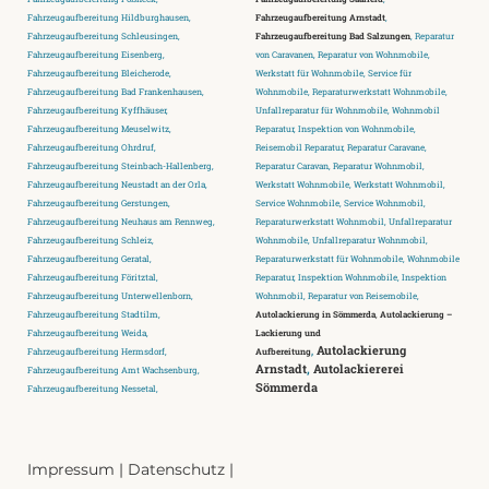
Fahrzeugaufbereitung Hildburghausen,
Fahrzeugaufbereitung Arnstadt
,
Fahrzeugaufbereitung Schleusingen,
Fahrzeugaufbereitung Bad Salzungen
, Reparatur
Fahrzeugaufbereitung Eisenberg,
von Caravanen, Reparatur von Wohnmobile,
Fahrzeugaufbereitung Bleicherode,
Werkstatt für Wohnmobile, Service für
Fahrzeugaufbereitung Bad Frankenhausen,
Wohnmobile, Reparaturwerkstatt Wohnmobile,
Fahrzeugaufbereitung Kyffhäuser,
Unfallreparatur für Wohnmobile, Wohnmobil
Fahrzeugaufbereitung Meuselwitz,
Reparatur, Inspektion von Wohnmobile,
Fahrzeugaufbereitung Ohrdruf,
Reisemobil Reparatur, Reparatur Caravane,
Fahrzeugaufbereitung Steinbach-Hallenberg,
Reparatur Caravan, Reparatur Wohnmobil,
Fahrzeugaufbereitung Neustadt an der Orla,
Werkstatt Wohnmobile, Werkstatt Wohnmobil,
Fahrzeugaufbereitung Gerstungen,
Service Wohnmobile, Service Wohnmobil,
Fahrzeugaufbereitung Neuhaus am Rennweg,
Reparaturwerkstatt Wohnmobil, Unfallreparatur
Fahrzeugaufbereitung Schleiz,
Wohnmobile, Unfallreparatur Wohnmobil,
Fahrzeugaufbereitung Geratal,
Reparaturwerkstatt für Wohnmobile, Wohnmobile
Fahrzeugaufbereitung Föritztal,
Reparatur, Inspektion Wohnmobile, Inspektion
Fahrzeugaufbereitung Unterwellenborn,
Wohnmobil, Reparatur von Reisemobile,
Fahrzeugaufbereitung Stadtilm,
Autolackierung in Sömmerda
,
Autolackierung –
Fahrzeugaufbereitung Weida,
Lackierung und
,
Autolackierung
Fahrzeugaufbereitung Hermsdorf,
Aufbereitung
Arnstadt
,
Autolackiererei
Fahrzeugaufbereitung Amt Wachsenburg,
Sömmerda
Fahrzeugaufbereitung Nessetal,
Impressum
|
Datenschutz
|