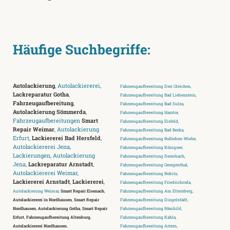
Häufige Suchbegriffe:
Autolackierung
, Autolackiererei,
Fahrzeugaufbereitung Drei Gleichen,
Lackreparatur Gotha
,
Fahrzeugaufbereitung Bad Liebenstein,
Fahrzeugaufbereitung
,
Fahrzeugaufbereitung Bad Sulza,
Autolackierung Sömmerda
,
Fahrzeugaufbereitung Harztor,
Fahrzeugaufbereitungen
Smart
Fahrzeugaufbereitung Eisfeld,
Repair Weimar
, Autolackierung
Fahrzeugaufbereitung Bad Berka,
Erfurt,
Lackiererei Bad Hersfeld
,
Fahrzeugaufbereitung Roßleben-Wiehe,
Autolackiererei Jena,
Fahrzeugaufbereitung Königsee,
Lackierungen, Autolackierung
Fahrzeugaufbereitung Dermbach,
Jena,
Lackreparatur Arnstadt
,
Fahrzeugaufbereitung Georgenthal,
Autolackiererei Weimar,
Fahrzeugaufbereitung Nobitz,
Lackiererei Arnstadt
,
Lackiererei
,
Fahrzeugaufbereitung Friedrichroda,
Autolackierung Weimar,
Smart Repair Eisenach
,
Fahrzeugaufbereitung Am Ettersberg,
Autolackiererei in Nordhausen
,
Smart Repair
Fahrzeugaufbereitung Dingelstädt,
Nordhausen
,
Autolackierung Gotha
,
Smart Repair
Fahrzeugaufbereitung Römhild,
Erfurt
,
Fahrzeugaufbereitung Altenburg
,
Fahrzeugaufbereitung Kahla,
Autolackiererei Nordhausen
,
Fahrzeugaufbereitung Artern,