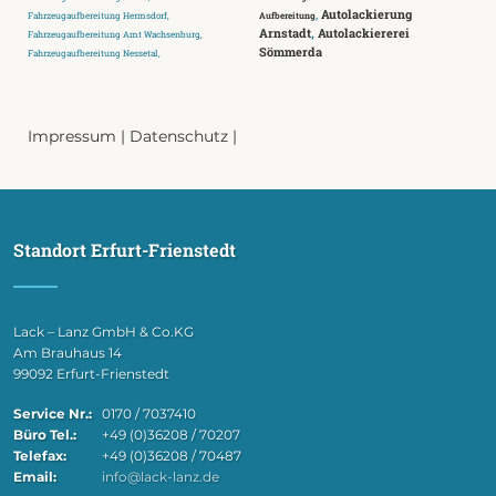
,
Autolackierung
Fahrzeugaufbereitung Hermsdorf,
Aufbereitung
Arnstadt
,
Autolackiererei
Fahrzeugaufbereitung Amt Wachsenburg,
Sömmerda
Fahrzeugaufbereitung Nessetal,
Impressum
|
Datenschutz
|
Standort Erfurt-Frienstedt
Lack – Lanz GmbH & Co.KG
Am Brauhaus 14
99092 Erfurt-Frienstedt
Service Nr.:
0170 / 7037410
Büro Tel.:
+49 (0)36208 / 70207
Telefax:
+49 (0)36208 / 70487
Email:
info@lack-lanz.de